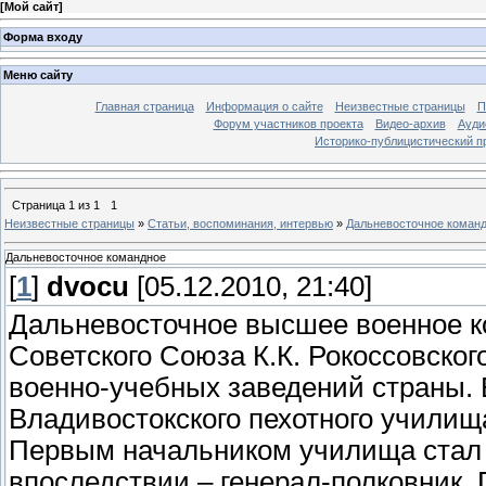
[
Мой сайт
]
Форма входу
Меню сайту
Главная страница
Информация о сайте
Неизвестные страницы
П
Форум участников проекта
Видео-архив
Ауди
Историко-публицистический п
Страница
1
из
1
1
Неизвестные страницы
»
Статьи, воспоминания, интервью
»
Дальневосточное коман
Дальневосточное командное
[
1
]
dvocu
[05.12.2010, 21:40]
Дальневосточное высшее военное 
Советского Союза К.К. Рокоссовског
военно-учебных заведений страны. Е
Владивостокского пехотного училища
Первым начальником училища стал 
впоследствии – генерал-полковник,