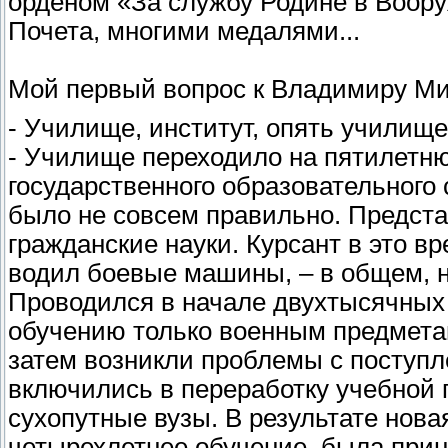
орденом «За службу Родине в Воору
Почета, многими медалями...
Мой первый вопрос к Владимиру Мих
- Училище, институт, опять училище
- Училище переходило на пятилетню
государственного образовательного 
было не совсем правильно. Представ
гражданские науки. Курсант в это вр
водил боевые машины, – в общем, н
Проводился в начале двухтысячных 
обучению только военным предметам
затем возникли проблемы с поступл
включились в переработку учебной
сухопутные вузы. В результате нова
четырехлетнее обучение, была прин