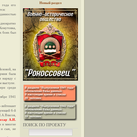
Новый раздел
 года его
тся:
еданностью
однократно
Хомутовка,
х боях был
озовой, на
армия была
и наряду с
м выступе.
ери среди
тябре 1941
лейтенант
дующий 6-й
А.Власов,
ссар А.И.
н и многие
ПОИСК ПО ПРОЕКТУ
 и сын, не