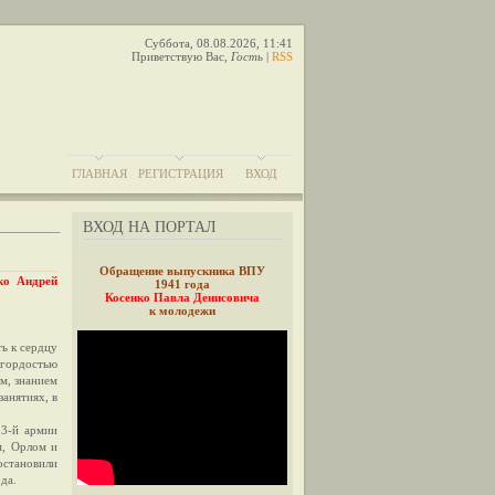
Суббота, 08.08.2026, 11:41
Приветствую Вас
,
Гость
|
RSS
ГЛАВНАЯ
РЕГИСТРАЦИЯ
ВХОД
ВХОД НА ПОРТАЛ
Обращение выпускника ВПУ
ко Андрей
1941 года
Косенко Павла Денисовича
к молодежи
ь к сердцу
 гордостью
м, знанием
занятиях, в
13-й армии
м, Орлом и
становили
да.