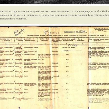
анович по официальным документам как и многие высшие и старшие офицеры штаба 57-й 
пропавшим без вести и только после войны был официально констатирован факт гибели добл
 прекрасного человека.