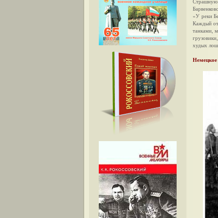
Страшную 
Барвенков
«У реки Б
Каждый от
танками, м
грузовики
худых лош
Немецкое 