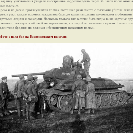
картину уничтожения увидели иностранные корреспонденты через 36 часов после оконча
ском выступе:
ерека и на далеко протянувшихся холмах восточнее реки вместе с тысячами убитых лежала 
резок реки, каждая воронка, каждая яма были до краев наполнены грузовиками и обозными 
ёртвыми людьми и лошадьми. Насколько хватало глаз в степи была видна та же картина: ору
, повозки, лежащие в мёртвой неподвижности, в которой их остановил ураган. Тысячи и
адей тихо бродили по долинам и бесконечным колхозным полям».
фото с поля боя на Барвенковском выступе.