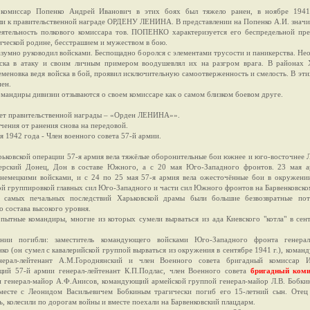
 комиссар Попенко Андрей Иванович в этих боях был тяжело ранен, в ноябре 1941
ли к правительственной награде ОРДЕНУ ЛЕНИНА. В представлении на Попенко А.И. значи
еятельность полкового комиссара тов. ПОПЕНКО характеризуется его беспредельной пр
ической родине, бесстрашием и мужеством в бою.
азумно руководил войсками. Беспощадно боролся с элементами трусости и паникерства. Не
ска в атаку и своим личным примером воодушевлял их на разгром врага. В районах 
еменовка ведя войска в бой, проявил исключительную самоотверженность и смелость. В эти
нен.
омандиры дивизии отзываются о своем комиссаре как о самом близком боевом друге.
ет правительственной награды – «Орден ЛЕНИНА»».
чения от ранения снова на передовой.
я 1942 года - Член военного совета 57-й армии.
рьковской операции 57-я армия вела тяжёлые оборонительные бои южнее и юго-восточнее Л
ерский Донец, Дон в составе Южного, а с 20 мая Юго-Западного фронтов. 23 мая 
немецкими войсками, и с 24 по 25 мая 57-я армия вела ожесточённые бои в окружени
й группировкой главных сил Юго-Западного и части сил Южного фронтов на Барвенковско
 самых печальных последствий Харьковской драмы были большие безвозвратные пот
о состава высокого уровня.
пытные командиры, многие из которых сумели вырваться из ада Киевского "котла" в сен
нии погибли: заместитель командующего войсками Юго-Западного фронта генерал-
нко (он сумел с кавалерийской группой вырваться из окружения в сентябре 1941 г.), коман
нерал-лейтенант А.М.Городнянский и член Военного совета бригадный комиссар И.
ий 57-й армии генерал-лейтенант К.П.Подлас, член Военного совета
бригадный коми
 генерал-майор А.Ф.Анисов, командующий армейской группой генерал-майор Л.В. Бобки
месте с Леонидом Васильевичем Бобкиным трагически погиб его 15-летний сын. Отец
ь, колесили по дорогам войны и вместе поехали на Барвенковский плацдарм.