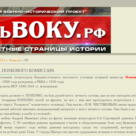
012
»
Февраль
»
06
А ПОЛКОВОГО КОМИССАРА
чальник политотдела Владивостокского пехотного училища полковой комиссар
Попен
–1908 года рождения, в РККА с 1930 года.
рсанты ВПУ 1940-1941 гг. вспоминали:
тдать должное т. ПОПЕНКО, он был душой всего личного состава, как он мог находить пут
, (товарищ ПОПЕНКО погиб на фронте, но все с кем мне приходилось встречаться с
т такого "большого" человечного человека). Они могли с И.М. ЧИСТЯКОВЫМ своим трудо
овской заботой завоевать непререкаемый авторитет у всего личного состава. Они были и на 
на стрельбище, в клубе и столовой».
 войны Андрей Иванович убыл на фронт военным комиссаром 6-й Стрелковой дивизии 
 фронта. С 30 сентября дивизия принимала участие в оборонительных боях под Брянско
 В конце первого года войны дивизия находилась среди тех соединений, которые о
ев на рубеже реки Тима. У города Щигры она прочно удерживала позиции в течение полуго