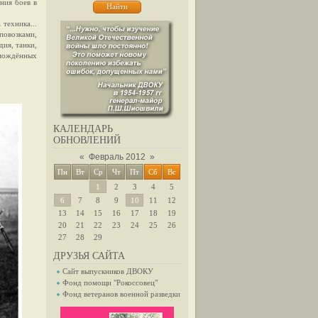
ния боев в
техника...
повозками,
дия, танки,
змождённых
КАЛЕНДАРЬ
ОБНОВЛЕНИЙ
«
Февраль 2012
»
Пн
Вт
Ср
Чт
Пт
Сб
Вс
1
2
3
4
5
6
7
8
9
10
11
12
13
14
15
16
17
18
19
20
21
22
23
24
25
26
27
28
29
ДРУЗЬЯ САЙТА
Сайт выпускников ДВОКУ
Фонд помощи "Рокоссовец"
Фонд ветеранов военной разведки