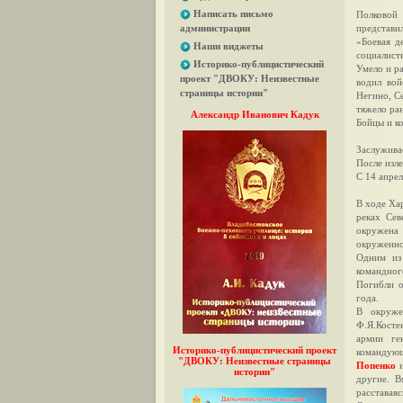
Написать письмо
Полковой
администрации
представи
«Боевая д
Наши виджеты
социалист
Историко-публицистический
Умело и р
проект "ДВОКУ: Неизвестные
водил вой
страницы истории"
Негино, С
тяжело ра
Александр Иванович Кадук
Бойцы и к
Заслужива
После изле
С 14 апрел
В ходе Ха
реках Сев
окружена 
окруженно
Одним из
командног
Погибли о
года.
В окруже
Ф.Я.Косте
армии ге
Историко-публицистический проект
командующ
"ДВОКУ: Неизвестные страницы
Попенко
и
истории"
другие. В
расставаяс