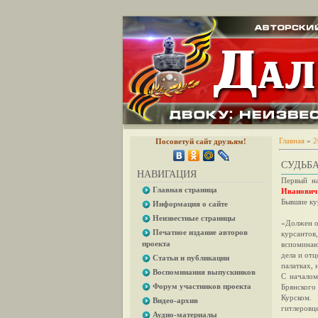
Главная
»
2
Посоветуй сайт друзьям!
СУДЬБ
НАВИГАЦИЯ
Первый на
Главная страница
Иванович
Бывшие ку
Информация о сайте
Неизвестные страницы
«Должен о
Печатное издание авторов
курсантов
проекта
вспоминаю
дела и отц
Статьи и публикации
палатках, 
Воспоминания выпускников
С началом
Форум участников проекта
Брянского
Курском.
Видео-архив
гитлеровц
Аудио-материалы