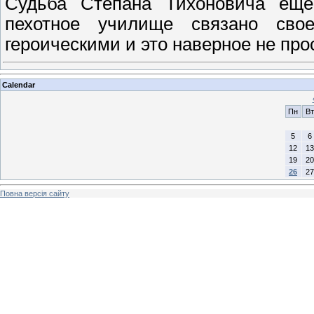
Судьба Степана Тихоновича еще 
пехотное училище связано св
героическими и это наверное не про
Calendar
Пн
Вт
5
6
12
13
19
20
26
27
Повна версія сайту