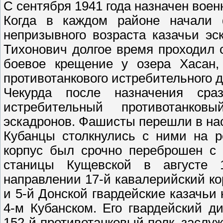
С сентября 1941 года назначен воен
Когда в каждом районе начали ф
непризывного возраста казачьи эс
Тихонович долгое время проходил 
боевое крещение у озера Хасан,
противотанкового истребительного 
Чекурда после назначения ср
истребительный противотанко
эскадронов. Фашисты перешли в на
Кубанцы столкнулись с ними на р
корпус был срочно переброшен с 
станицы Кущевской в августе 
направлении 17-й кавалерийский к
и 5-й Донской гвардейские казачьи 
4-м Кубанском. Его гвардейский 
152-й противотанковый полк, заслу