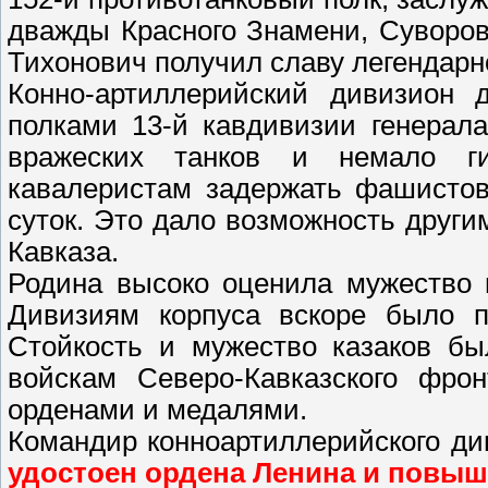
дважды Красного Знамени, Суворова 
Тихонович получил славу легендарн
Конно-артиллерийский дивизион 
полками 13-й кавдивизии генерал
вражеских танков и немало гит
кавалеристам задержать фашистов
суток. Это дало возможность други
Кавказа.
Родина высоко оценила мужество и
Дивизиям корпуса вскоре было пр
Стойкость и мужество казаков бы
войскам Северо-Кавказского фро
орденами и медалями.
Командир конноартиллерийского д
удостоен ордена Ленина и повыш