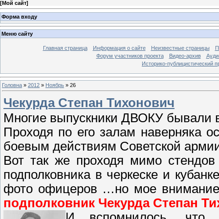
[
Мой сайт
]
Форма входу
Меню сайту
Главная страница
Информация о сайте
Неизвестные страницы
П
Форум участников проекта
Видео-архив
Ауди
Историко-публицистический п
Головна
»
2012
»
Ноябрь
»
26
Чекурда Степан Тихонович
Многие выпускники ДВОКУ бывали в
Проходя по его залам наверняка о
боевым действиям Советской армии
Вот так же проходя мимо стендов
подполковника в черкеске и кубанк
фото офицеров …но мое внимание 
подполковник Чекурда Степан Т
И вспомнилось, что 