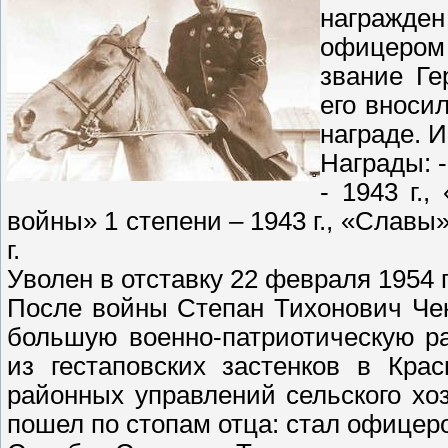
награжде
офицером
звание Ге
его вноси
награде. 
Награды: -
- 1943 г.
войны» 1 степени – 1943 г., «Славы» 
г.
Уволен в отставку 22 февраля 1954 г
После войны Степан Тихонович Че
большую военно-патриотическую раб
из гестаповских застенков в Кра
районных управлений сельского х
пошел по стопам отца: стал офицер