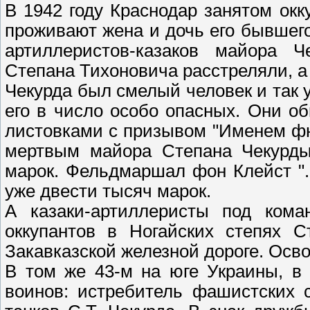
В 1942 году Краснодар занятом окк
проживают жена и дочь его бывшего
артиллеристов-казаков майора Ч
Степана Тихоновича расстреляли, а
Чекурда был смелый человек и так 
его в число особо опасных. Они о
листовками с призывом "Именем ф
мертвым майора Степана Чекурды
марок. Фельдмаршал фон Клейст "
уже двести тысяч марок.
А казаки-артиллеристы под кома
оккупантов в Ногайских степях С
Закавказской железной дороге. Осв
В том же 43-м на юге Украины, в
воинов: истребитель фашистских 