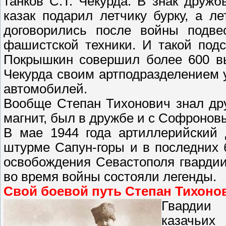
танков С.Т. Чекурда. В знак дру
казак подарил летчику бурку, а л
договорились после войны подве
фашистской техники. И такой подс
Покрышкин совершил более 600 вы
Чекурда своим артподразделением 
автомобилей.
Вообще Степан Тихонович знал дру
магнит, был в дружбе и с Софронов
В мае 1944 года артиллерийский 
штурме Сапун-горы и в последних 
освобождения Севастополя гварди
во время войны состояли легенды.
Свой боевой путь Степан Тихонов
Гвардии 
казачьих